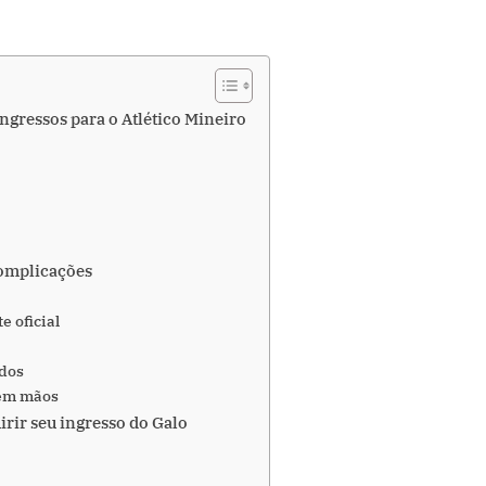
gressos para o Atlético Mineiro
complicações
e oficial
ados
 em mãos
irir seu ingresso do Galo