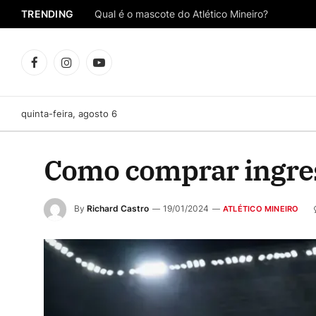
TRENDING
Qual é o mascote do Atlético Mineiro?
Facebook
Instagram
YouTube
quinta-feira, agosto 6
Como comprar ingress
By
Richard Castro
19/01/2024
ATLÉTICO MINEIRO